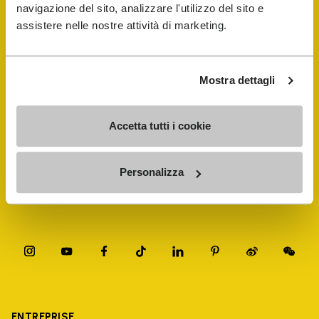
navigazione del sito, analizzare l'utilizzo del sito e
assistere nelle nostre attività di marketing.
FiveFingers Guide
Mostra dettagli
E-SHOP
Accetta tutti i cookie
Trouver un cordonnier
Store Locator
Personalizza
ENTREPRISE