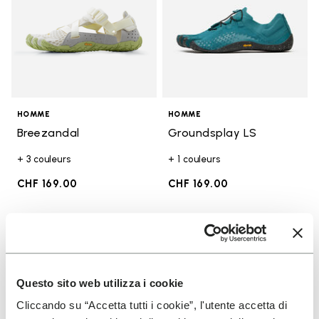
HOMME
HOMME
Breezandal
Groundsplay LS
+ 3 couleurs
+ 1 couleurs
CHF 169.00
CHF 169.00
Add to wishlist
Add t
Add to wishlist Breezandal
Add t
Questo sito web utilizza i cookie
Cliccando su “Accetta tutti i cookie”, l'utente accetta di