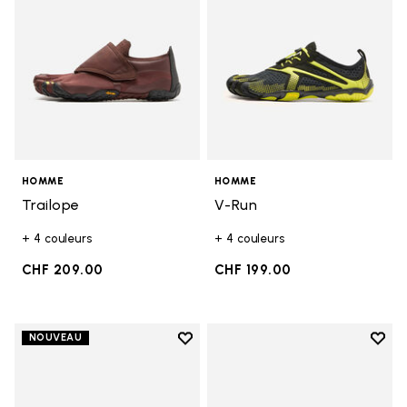
HOMME
HOMME
Trailope
V-Run
+ 4 couleurs
+ 4 couleurs
CHF 209.00
CHF 199.00
Add to wishlist
Add t
NOUVEAU
Add to wishlist V-Run
Add t