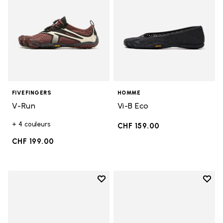
FIVEFINGERS
HOMME
V-Run
Vi-B Eco
+ 4 couleurs
CHF 159.00
CHF 199.00
Add to wishlist
Add t
Add to wishlist V-Run
Add t