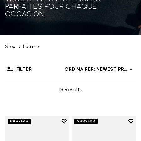
PARFAITES POUR CHAQUE
OCCASION.
Shop
Homme
FILTER
ORDINA PER: NEWEST PRODUC
18 Results
Add to wishlist
Add t
NOUVEAU
NOUVEAU
Add to wishlist Trailope
Add t