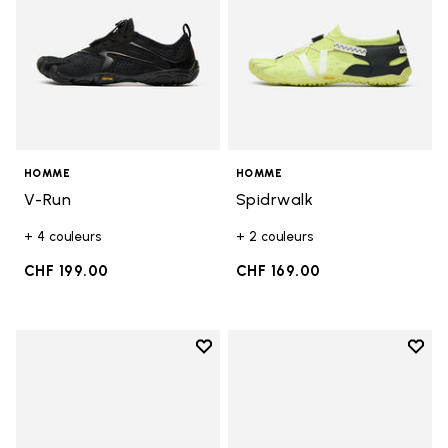
HOMME
HOMME
V-Run
Spidrwalk
+ 4 couleurs
+ 2 couleurs
CHF 199.00
CHF 169.00
Add to wishlist
Add t
Add to wishlist Breezandal
Add t