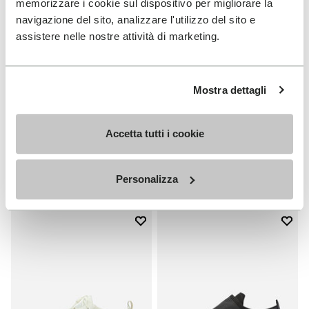
memorizzare i cookie sul dispositivo per migliorare la
navigazione del sito, analizzare l'utilizzo del sito e
assistere nelle nostre attività di marketing.
Mostra dettagli
HOMME
HOMME
Breezandal
Spidrwalk
Accetta tutti i cookie
+ 3 couleurs
+ 2 couleurs
CHF 169.00
CHF 169.00
Personalizza
Add to wishlist
Add t
Add to wishlist V-Run
Add t