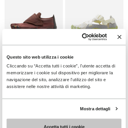
Questo sito web utilizza i cookie
FEMME
FEMME
Trailope
Breezandal
Cliccando su “Accetta tutti i cookie”, l'utente accetta di
memorizzare i cookie sul dispositivo per migliorare la
+ 3 couleurs
+ 2 couleurs
navigazione del sito, analizzare l'utilizzo del sito e
CHF 209.00
CHF 169.00
assistere nelle nostre attività di marketing.
Add to wishlist
Add t
Mostra dettagli
Add to wishlist Breezandal
Add t
Accetta tutti i cookie