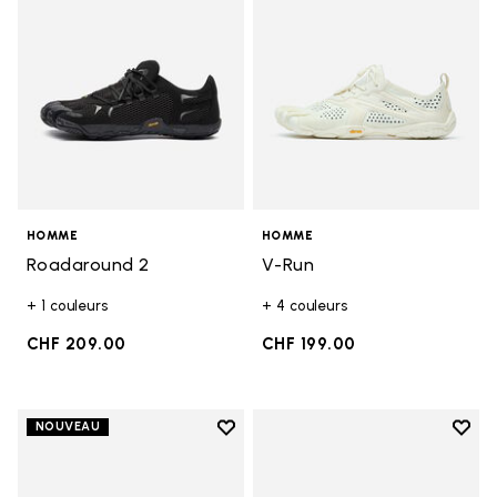
HOMME
HOMME
Roadaround 2
V-Run
+ 1 couleurs
+ 4 couleurs
CHF 209.00
CHF 199.00
Add to wishlist
Add t
NOUVEAU
Add to wishlist Trailope
Add t