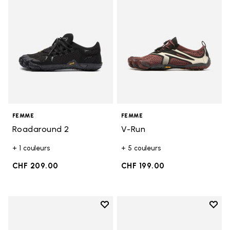
FEMME
FEMME
Roadaround 2
V-Run
+ 1 couleurs
+ 5 couleurs
CHF 209.00
CHF 199.00
Add to wishlist
Add t
Add to wishlist Roadaround 2
Add t