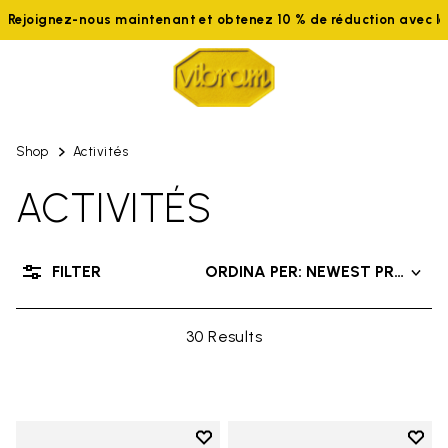
joignez-nous maintenant et obtenez 10 % de réduction avec le c
Shop
Activités
ACTIVITÉS
FILTER
ORDINA PER: NEWEST PRODUC
30 Results
Add to wishlist
Add t