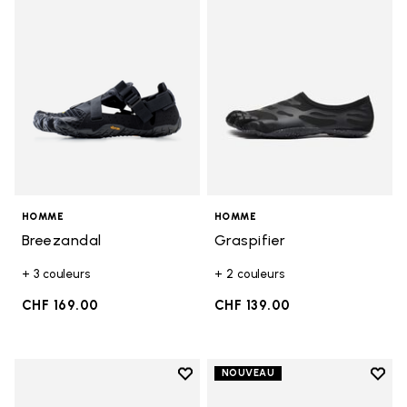
HOMME
HOMME
Breezandal
Graspifier
+ 3 couleurs
+ 2 couleurs
CHF 169.00
CHF 139.00
Add to wishlist
Add t
NOUVEAU
Add to wishlist Roadaround 2
Add t