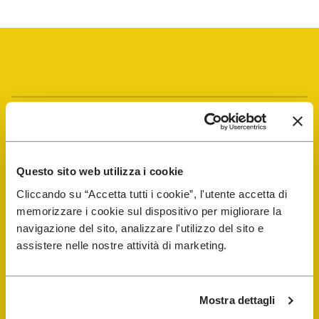
Vibram Events
FiveFingers Guide
Questo sito web utilizza i cookie
Cliccando su “Accetta tutti i cookie”, l'utente accetta di
E-SHOP
memorizzare i cookie sul dispositivo per migliorare la
navigazione del sito, analizzare l'utilizzo del sito e
assistere nelle nostre attività di marketing.
Trouver un cordonnier
Store Locator
Mostra dettagli