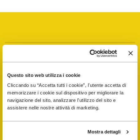
Vibram Events
FiveFingers Guide
Questo sito web utilizza i cookie
Cliccando su “Accetta tutti i cookie”, l'utente accetta di
E-SHOP
memorizzare i cookie sul dispositivo per migliorare la
navigazione del sito, analizzare l'utilizzo del sito e
assistere nelle nostre attività di marketing.
Trouver un cordonnier
Store Locator
Mostra dettagli