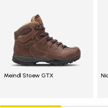
Meindl Stoew GTX
Ni