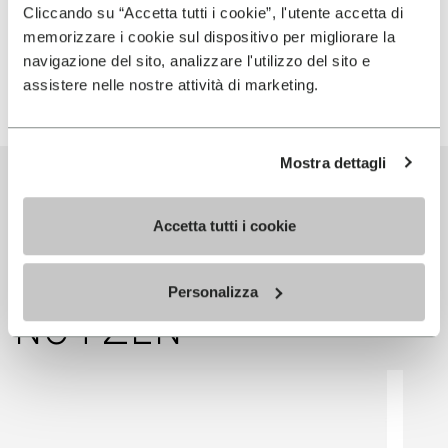
Cliccando su “Accetta tutti i cookie”, l'utente accetta di
memorizzare i cookie sul dispositivo per migliorare la
navigazione del sito, analizzare l'utilizzo del sito e
ICE
S
assistere nelle nostre attività di marketing.
Mostra dettagli
PARTNERPRODUKTE,
DIE DIESE
Accetta tutti i cookie
TECHNOLOGIE
Personalizza
NUTZEN