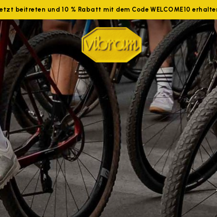
Jetzt beitreten und 10 % Rabatt mit dem Code WELCOME10 erhalte