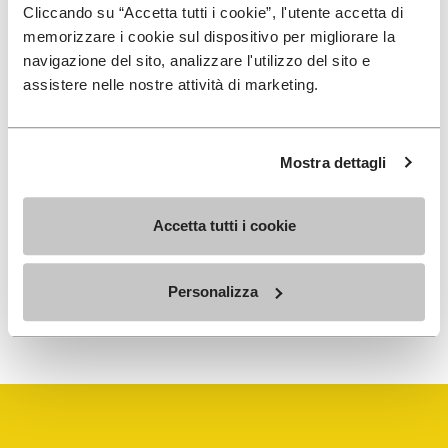
Cliccando su “Accetta tutti i cookie”, l'utente accetta di
memorizzare i cookie sul dispositivo per migliorare la
MELDEN SIE SICH AN UND VERPASSEN SIE NICHT
navigazione del sito, analizzare l'utilizzo del sito e
UNSERE NEUESTEN ANGEBOTE
assistere nelle nostre attività di marketing.
Mostra dettagli
Ich habe die
Datenschutzrichtlinie
von Vibram
gelesen und stimme der Verarbeitung meiner
personenbezogenen Daten zu, um personalisierte
Accetta tutti i cookie
Kommunikation zu erhalten
Personalizza
Wie wir Ihre Daten verarbeiten, erfahren Sie in unserem
Datenschutzhinweis. Sie können sich jederzeit wieder abmelden.