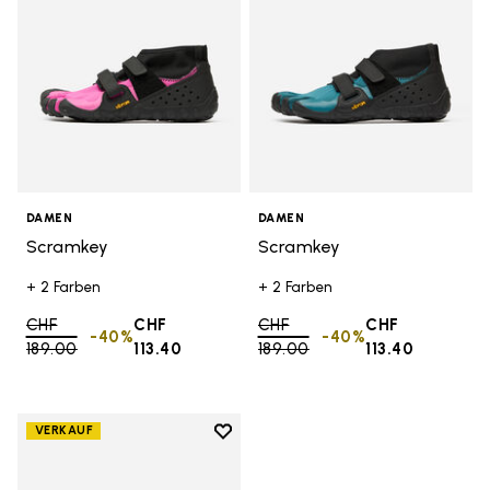
DAMEN
DAMEN
Scramkey
Scramkey
+ 2 Farben
+ 2 Farben
Price reduced from
CHF
CHF
Price reduced from
CHF
CHF
-40%
-40%
189.00
to
113.40
189.00
to
113.40
Add to wishlist
VERKAUF
Add to wishlist Groundsplay