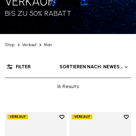
VERKAUF
BIS ZU 50% RABATT
Shop
Verkauf
Man
FILTER
SORTIEREN NACH: NEWEST PRO
16 Results
Add to wishlist
Add t
VERKAUF
VERKAUF
Add to wishlist Scramkey
Add t