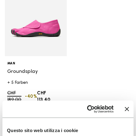
MAN
Groundsplay
+ 5 Farben
Price reduced from
CHF
CHF
-40%
189.00
to
113.40
You've seen 16 products out of 16
Questo sito web utilizza i cookie