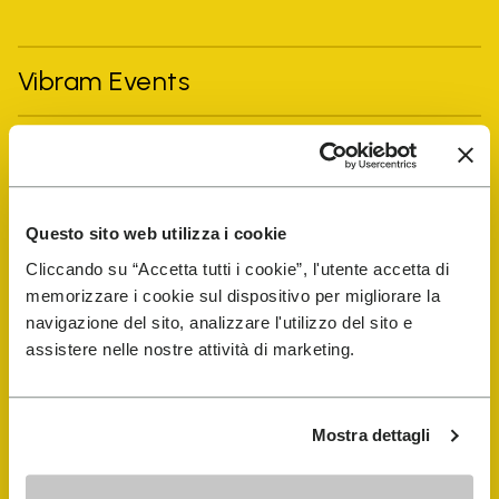
Vibram Events
FiveFingers Guide
E-SHOP
Questo sito web utilizza i cookie
Cliccando su “Accetta tutti i cookie”, l'utente accetta di
Schuhreparatur-Finder
memorizzare i cookie sul dispositivo per migliorare la
navigazione del sito, analizzare l'utilizzo del sito e
assistere nelle nostre attività di marketing.
Store Locator
Mostra dettagli