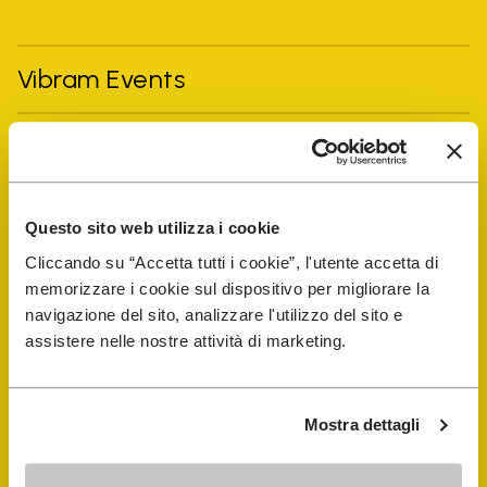
Vibram Events
FiveFingers Guide
E-SHOP
Questo sito web utilizza i cookie
Cliccando su “Accetta tutti i cookie”, l'utente accetta di
Schuhreparatur-Finder
memorizzare i cookie sul dispositivo per migliorare la
navigazione del sito, analizzare l'utilizzo del sito e
assistere nelle nostre attività di marketing.
Store Locator
Mostra dettagli