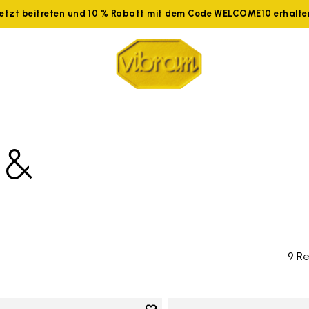
Jetzt beitreten und 10 % Rabatt mit dem Code WELCOME10 erhalte
 &
9 Re