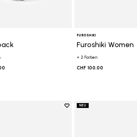
FUROSHIKI
pack
Furoshiki Women
n
+ 2 Farben
00
CHF 100.00
Add to wishlist
NEU
Add to wishlist Furoshiki Men