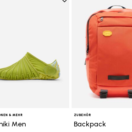
Add to wishlist
Add to wishlist Furoshiki Men
tegory: Kollektionen & Mehr
ONEN & MEHR
ZUBEHÖR
hiki Men
Backpack