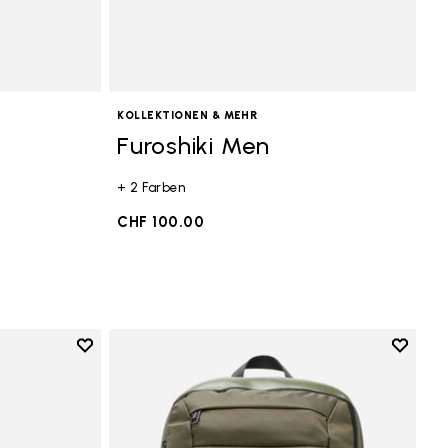
KOLLEKTIONEN & MEHR
Furoshiki Men
+ 2 Farben
CHF 100.00
Add to wishlist
Add to 
Add to wishlist Furoshiki Women
Add to 