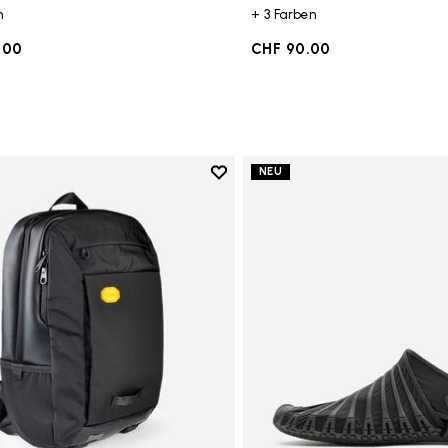
n
+ 3 Farben
.00
CHF 90.00
Add to wishlist
NEU
Add to wishlist Backpack