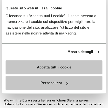
Höhen vom oberen Bündchen bis zur Ferse: 25 CM
Questo sito web utilizza i cookie
Cliccando su “Accetta tutti i cookie”, l'utente accetta di
memorizzare i cookie sul dispositivo per migliorare la
navigazione del sito, analizzare l'utilizzo del sito e
assistere nelle nostre attività di marketing.
MELDEN SIE SICH AN UND VERPASSEN SIE NICHT
UNSERE NEUESTEN ANGEBOTE
Mostra dettagli
Ich habe die
Datenschutzrichtlinie
von Vibram
Accetta tutti i cookie
gelesen und stimme der Verarbeitung meiner
personenbezogenen Daten zu, um personalisierte
Personalizza
Kommunikation zu erhalten
Wie wir Ihre Daten verarbeiten, erfahren Sie in unserem
Datenschutzhinweis. Sie können sich jederzeit wieder abmelden.