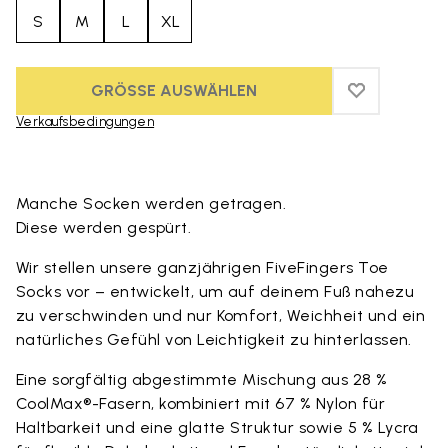
S
M
L
XL
GRÖSSE AUSWÄHLEN
ADD TO WIS
ADD TO WI
Verkaufsbedingungen
Skip to product images gallery
Manche Socken werden getragen.
Diese werden gespürt.
Wir stellen unsere ganzjährigen FiveFingers Toe
Socks vor – entwickelt, um auf deinem Fuß nahezu
zu verschwinden und nur Komfort, Weichheit und ein
natürliches Gefühl von Leichtigkeit zu hinterlassen.
Eine sorgfältig abgestimmte Mischung aus 28 %
CoolMax®-Fasern, kombiniert mit 67 % Nylon für
Haltbarkeit und eine glatte Struktur sowie 5 % Lycra