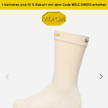
tzt beitreten und 10 % Rabatt mit dem Code WELCOME10 erhalten