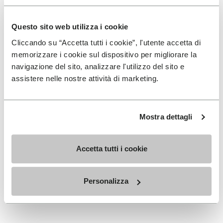
Erhältlich in drei Höhen, passend zu deinem täglichen
Rhythmus.
Questo sito web utilizza i cookie
Höhen vom oberen Bündchen bis zur Ferse: 17 CM
Cliccando su “Accetta tutti i cookie”, l'utente accetta di
memorizzare i cookie sul dispositivo per migliorare la
navigazione del sito, analizzare l'utilizzo del sito e
assistere nelle nostre attività di marketing.
MELDEN SIE SICH AN UND VERPASSEN SIE NICHT
UNSERE NEUESTEN ANGEBOTE
Mostra dettagli
Accetta tutti i cookie
Ich habe die
Datenschutzrichtlinie
von Vibram
gelesen und stimme der Verarbeitung meiner
personenbezogenen Daten zu, um personalisierte
Personalizza
Kommunikation zu erhalten