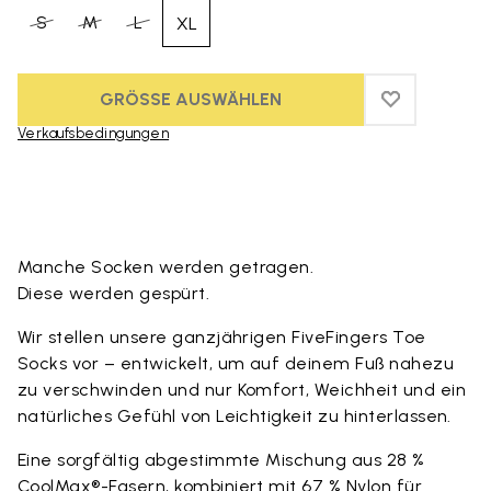
S
M
L
XL
GRÖSSE AUSWÄHLEN
ADD TO WIS
ADD TO WI
Verkaufsbedingungen
Skip to product images gallery
Manche Socken werden getragen.
Diese werden gespürt.
Wir stellen unsere ganzjährigen FiveFingers Toe
Socks vor – entwickelt, um auf deinem Fuß nahezu
zu verschwinden und nur Komfort, Weichheit und ein
natürliches Gefühl von Leichtigkeit zu hinterlassen.
Eine sorgfältig abgestimmte Mischung aus 28 %
CoolMax®-Fasern, kombiniert mit 67 % Nylon für