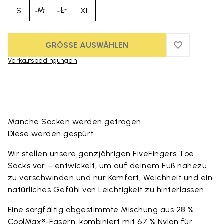
M
L
S
XL
GRÖSSE AUSWÄHLEN
ADD TO WIS
ADD TO WI
Verkaufsbedingungen
Skip to product images gallery
Manche Socken werden getragen.
Diese werden gespürt.
Wir stellen unsere ganzjährigen FiveFingers Toe
Socks vor – entwickelt, um auf deinem Fuß nahezu
zu verschwinden und nur Komfort, Weichheit und ein
natürliches Gefühl von Leichtigkeit zu hinterlassen.
Eine sorgfältig abgestimmte Mischung aus 28 %
CoolMax®-Fasern, kombiniert mit 67 % Nylon für