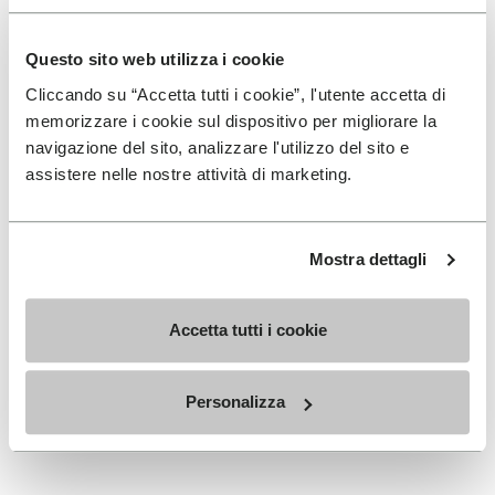
Erhältlich in drei Höhen, passend zu deinem täglichen
Rhythmus.
Questo sito web utilizza i cookie
Höhen vom oberen Bündchen bis zur Ferse: 17 CM
Cliccando su “Accetta tutti i cookie”, l'utente accetta di
memorizzare i cookie sul dispositivo per migliorare la
navigazione del sito, analizzare l'utilizzo del sito e
assistere nelle nostre attività di marketing.
MELDEN SIE SICH AN UND VERPASSEN SIE NICHT
UNSERE NEUESTEN ANGEBOTE
Mostra dettagli
Accetta tutti i cookie
Ich habe die
Datenschutzrichtlinie
von Vibram
gelesen und stimme der Verarbeitung meiner
personenbezogenen Daten zu, um personalisierte
Personalizza
Kommunikation zu erhalten