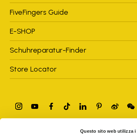
FiveFingers Guide
E-SHOP
Schuhreparatur-Finder
Store Locator
Questo sito web utilizza i
Alle erwähnten Marken gehören ihren Eigentümern. Marken, P