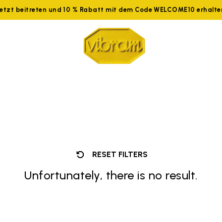
Jetzt beitreten und 10 % Rabatt mit dem Code WELCOME10 erhalte
RESET FILTERS
Unfortunately, there is no result.