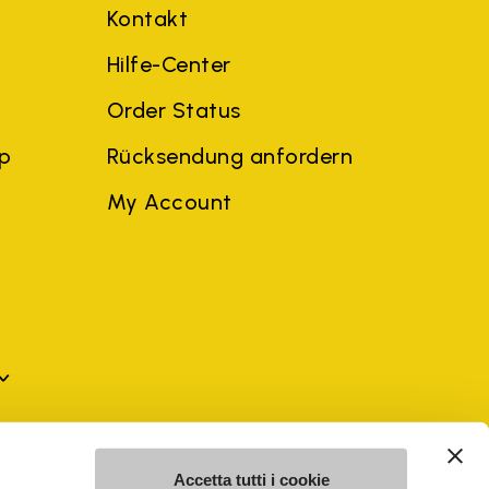
Kontakt
Hilfe-Center
Order Status
ep
Rücksendung anfordern
My Account
n Dritten können Marken der jeweiligen Eigentümer oder
Accetta tutti i cookie