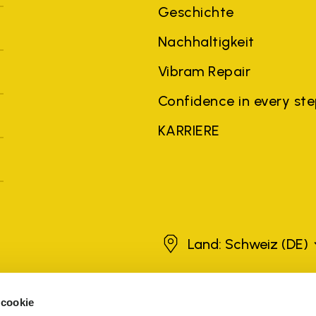
Geschichte
Nachhaltigkeit
Vibram Repair
Confidence in every st
KARRIERE
Schweiz
Land: Schweiz
(DE)
 cookie
roduktnamen, Handelsnamen, Unternehmensnamen und Firmennamen vo