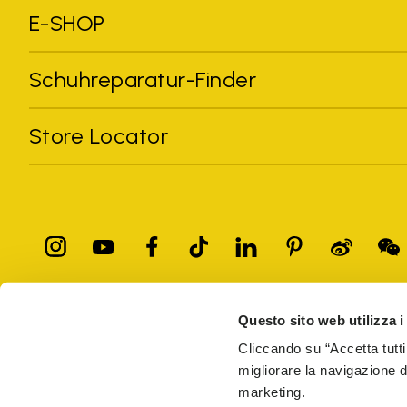
E-SHOP
Schuhreparatur-Finder
Store Locator
Questo sito web utilizza i
Alle erwähnten Marken gehören ihren Eigentümern. Marken, P
eingetragene Marken anderer Unternehmen sein und wurden zu E
Cliccando su “Accetta tutti
Nur Artikel, die über die offizielle Website von VIBRAM und vo
migliorare la navigazione del
marketing.
GLOBAL-E NL B.V.
Krijn Taconiskade 430, 1087 HW Amsterdam, 