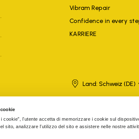
Vibram Repair
Confidence in every st
KARRIERE
Schweiz
Land: Schweiz
(DE)
 cookie
roduktnamen, Handelsnamen, Unternehmensnamen und Firmennamen vo
rklärungszwecken zugunsten des Eigentümers verwendet, ohne dass 
 i cookie”, l'utente accetta di memorizzare i cookie sul dispositiv
n autorisierten Verkäufern gekauft wurden, werden vom Unternehmen g
 sito, analizzare l'utilizzo del sito e assistere nelle nostre attivit
The Netherlands
Registered number 72541466