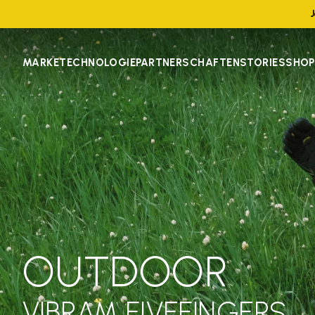
MARKE
TECHNOLOGIE
PARTNERSCHAFTEN
STORIES
SHOP
OUTDOOR
VIBRAM FIVEFINGERS