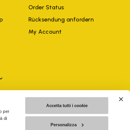
Order Status
ep
Rücksendung anfordern
My Account
n Dritten können Marken der jeweiligen Eigentümer oder
Accetta tutti i cookie
dies eine Verletzung des Urheberrechts darstellt.
o per
arantiert.
MEHR ENTDECKEN
à di
Personalizza