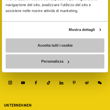
navigazione del sito, analizzare l'utilizzo del sito e
FiveFingers Guide
assistere nelle nostre attività di marketing.
E-SHOP
Mostra dettagli
Schuhreparatur-Finder
Accetta tutti i cookie
Store Locator
Personalizza
UNTERNEHMEN