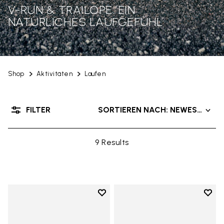
V-RUN & TRAILOPE: EIN
NATÜRLICHES LAUFGEFÜHL
Shop
Aktivitäten
Laufen
FILTER
SORTIEREN NACH: NEWEST PRO
9 Results
Add to wishlist
Add t
Add to wishlist V-Run
Add t