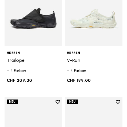
HERREN
HERREN
Trailope
V-Run
+ 4 Farben
+ 4 Farben
CHF 209.00
CHF 199.00
Add to wishlist
Add t
NEU
NEU
Add to wishlist Trailope
Add t