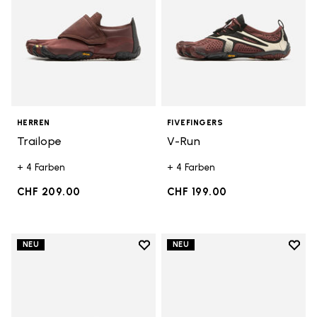
HERREN
FIVEFINGERS
Trailope
V-Run
+ 4 Farben
+ 4 Farben
CHF 209.00
CHF 199.00
Add to wishlist
Add t
NEU
NEU
Add to wishlist V-Run
Add t