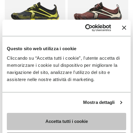
HERREN
DAMEN
Questo sito web utilizza i cookie
V-Run
V-Run
Cliccando su “Accetta tutti i cookie”, l'utente accetta di
memorizzare i cookie sul dispositivo per migliorare la
+ 4 Farben
+ 5 Farben
navigazione del sito, analizzare l'utilizzo del sito e
CHF 199.00
CHF 199.00
assistere nelle nostre attività di marketing.
Add to wishlist
NEU
Mostra dettagli
Add to wishlist Trailope
Accetta tutti i cookie