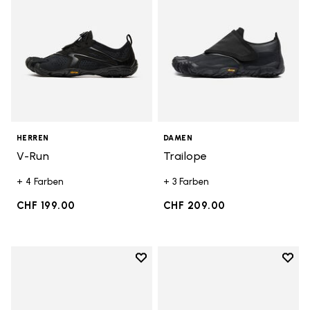
HERREN
DAMEN
V-Run
Trailope
+ 4 Farben
+ 3 Farben
CHF 199.00
CHF 209.00
Add to wishlist
Add t
Add to wishlist Trailope
Add t