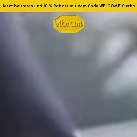
tzt beitreten und 10 % Rabatt mit dem Code WELCOME10 erhalten