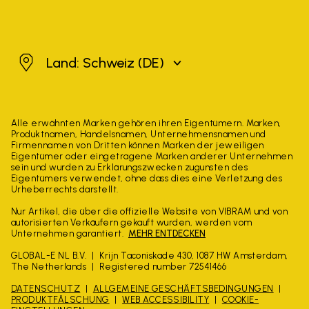
Schweiz
Land: Schweiz
(DE)
Alle erwähnten Marken gehören ihren Eigentümern. Marken,
Produktnamen, Handelsnamen, Unternehmensnamen und
Firmennamen von Dritten können Marken der jeweiligen
Eigentümer oder eingetragene Marken anderer Unternehmen
sein und wurden zu Erklärungszwecken zugunsten des
Eigentümers verwendet, ohne dass dies eine Verletzung des
Urheberrechts darstellt.
Nur Artikel, die über die offizielle Website von VIBRAM und von
autorisierten Verkäufern gekauft wurden, werden vom
Unternehmen garantiert.
MEHR ENTDECKEN
GLOBAL-E NL B.V.
Krijn Taconiskade 430, 1087 HW Amsterdam,
The Netherlands
Registered number 72541466
DATENSCHUTZ
ALLGEMEINE GESCHÄFTSBEDINGUNGEN
PRODUKTFÄLSCHUNG
WEB ACCESSIBILITY
COOKIE-