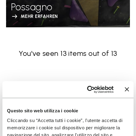
Possagno
MEHR ERFAHREN
You've seen 13 items out of 13
Questo sito web utilizza i cookie
MELDEN SIE SICH AN UND VERPASSEN SIE NICHT
UNSERE NEUESTEN ANGEBOTE
Cliccando su “Accetta tutti i cookie”, l'utente accetta di
memorizzare i cookie sul dispositivo per migliorare la
navigazione del sito, analizzare l'utilizzo del sito e