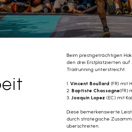
d
Beim prestigeträchtigen Ho
den drei Erstplatzierten au
Trailrunning unterstreicht:
eit
1.
Vincent Boullard
(FR) mit H
2.
Baptiste Chassagne
(FR) 
3.
Joaquin Lopez
(EC) mit Ka
Diese bemerkenswerte Leist
durch strategische Zusamme
überschreiten.