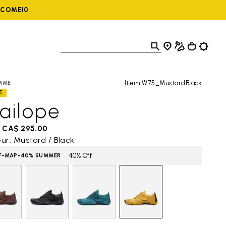
ELCOME10
Item W75_MustardBlack
MME
E
ailope
CA$ 295.00
ur: Mustard / Black
40% Off
F-MAP-40% SUMMER