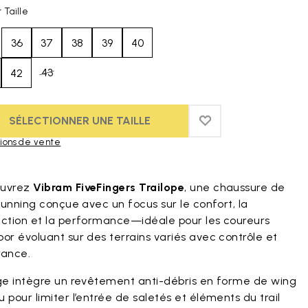
 Taille
36
37
38
39
40
43
42
SÉLECTIONNER UNE TAILLE
ADD TO WISHLIST
ADD TO WISHLIST
ions de vente
duct images gallery
uvrez
Vibram FiveFingers Trailope
, une chaussure de
 running conçue avec un focus sur le confort, la
ection et la performance—idéale pour les coureurs
or évoluant sur des terrains variés avec contrôle et
rance.
ige intègre un revêtement anti-débris en forme de wing
 pour limiter l’entrée de saletés et éléments du trail