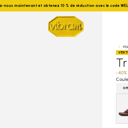
ez-nous maintenant et obtenez 10 % de réduction avec le code W
FE
VENT
Tr
-40%
Coule
OF