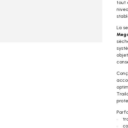
tout
nivea
stabl
La s
Mega
sèch
sys
objet
conse
Conçu
acco
optim
Trail
prot
Parfa
• tra
• co