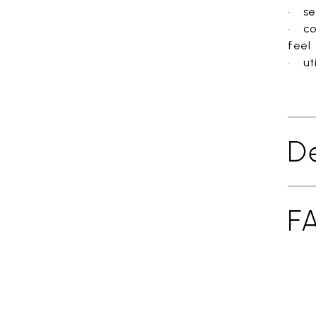
• sen
• co
feel
• uti
Dé
F