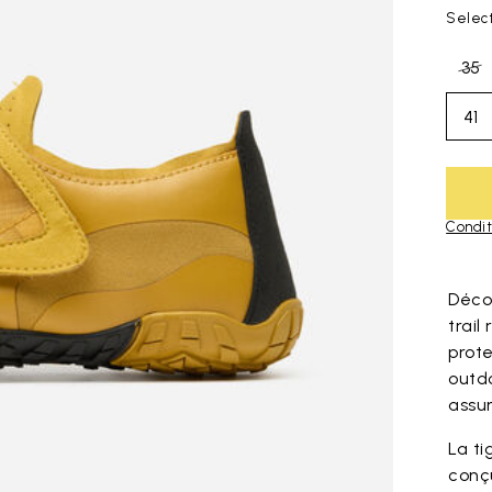
Select
35
41
Condit
Skip to pro
Déco
trail
prot
outdo
assu
La t
conçu