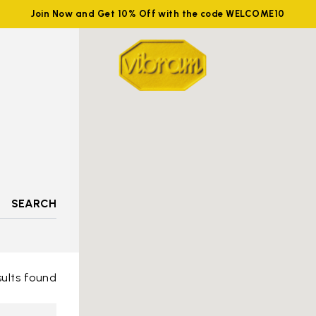
Join Now and Get 10% Off with the code WELCOME10
SEARCH
sults found