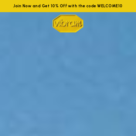
Join Now and Get 10% Off with the code WELCOME10