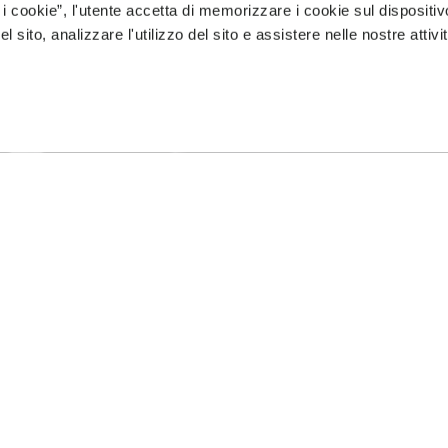
 i cookie”, l'utente accetta di memorizzare i cookie sul dispositiv
 sito, analizzare l'utilizzo del sito e assistere nelle nostre attivit
Vibram ESD compound when u
proper work environments he
the wearer helping to protec
Vibram ESD provides a highe
compounds providing a disc
Performance:
Electrostatic Discharge