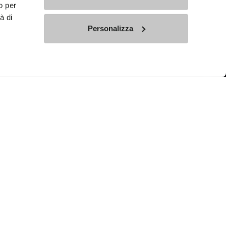
o per
à di
Personalizza
sed with properly designed footwear and within
lps to control the electrical discharge away from
t vaulable electrical equipment.
r level of protection when compared to Antistatic
harge resistance between 0, 1 and 35 megaohms.