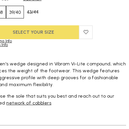
43/44
38
39/40
SELECT YOUR SIZE
ADD TO WISHLIST
ADD TO WISHLIST 
ng Info
 Info
duct images gallery
n's wedge designed in Vibram Vi-Lite compound, which
ces the weight of the footwear. This wedge features
gressive profile with deep grooves for a fashionable
and maximum flexibility.
e the sole that suits you best and reach out to our
ted
network of cobblers