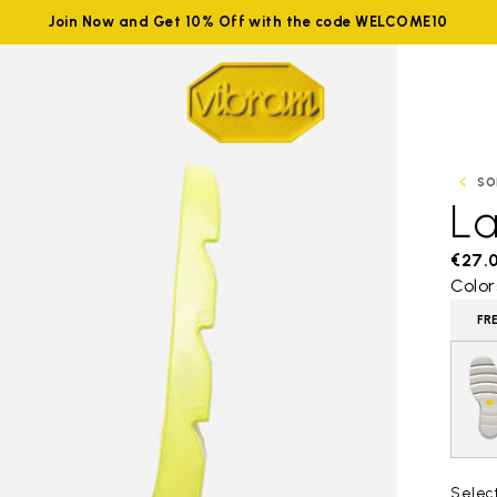
Join Now and Get 10% Off with the code WELCOME10
SO
La
€27.
Color
FR
Select