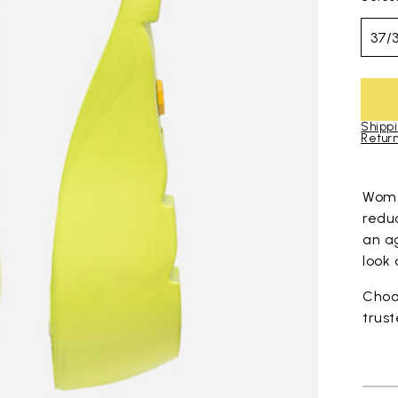
37/
Shippi
Return
Skip to pro
Wome
redu
an ag
look 
Choos
trus