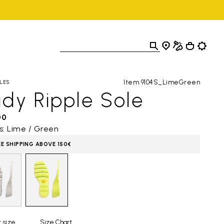
Item 9104S_LimeGreen
LES
dy Ripple Sole
00
s: Lime / Green
EE SHIPPING ABOVE 150€
 size
Size Chart