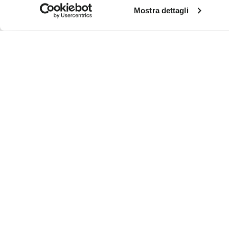
Mostra dettagli
SIGN UP AND DON'T MISS OUR LATEST DROPS
I have read Vibram's
Privacy Policy
and agree to th
To learn how we process your data, visit our Privacy Notice. You