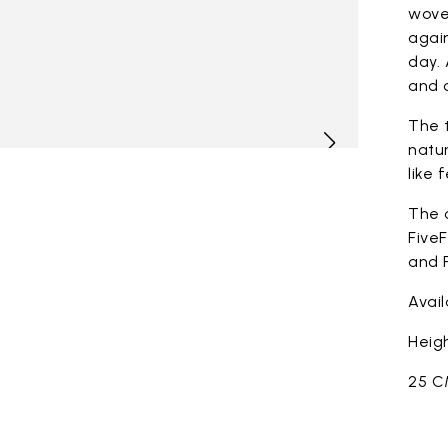
woven
again
day. 
and c
The t
natur
like 
The 
FiveF
and F
Avai
Heigh
25 