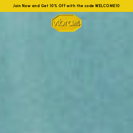
Join Now and Get 10% Off with the code WELCOME10