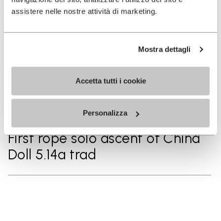
Cap in a day
assistere nelle nostre attività di marketing.
2025
Mostra dettagli
First Ascent of The Best Things
in Life are Free 5.14d trad
Accetta tutti i cookie
Personalizza
2025
First rope solo ascent of China
Doll 5.14a trad