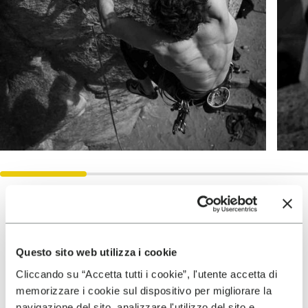
Risultati
Questo sito web utilizza i cookie
2025
Cliccando su “Accetta tutti i cookie”, l'utente accetta di
Flash of Freerider 5.13a on El
memorizzare i cookie sul dispositivo per migliorare la
navigazione del sito, analizzare l'utilizzo del sito e