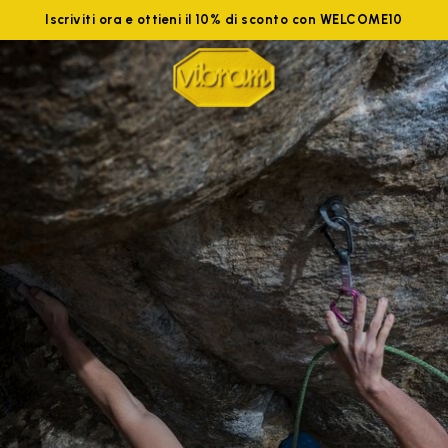
Iscriviti ora e ottieni il 10% di sconto con WELCOME10