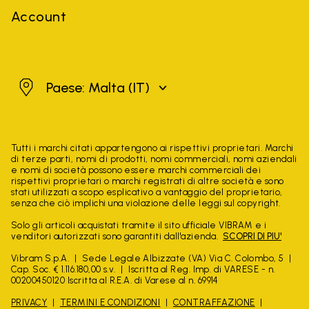
Account
Malta
Paese: Malta
(IT)
Tutti i marchi citati appartengono ai rispettivi proprietari. Marchi
di terze parti, nomi di prodotti, nomi commerciali, nomi aziendali
e nomi di società possono essere marchi commerciali dei
rispettivi proprietari o marchi registrati di altre società e sono
stati utilizzati a scopo esplicativo a vantaggio del proprietario,
senza che ciò implichi una violazione delle leggi sul copyright.
Solo gli articoli acquistati tramite il sito ufficiale VIBRAM e i
venditori autorizzati sono garantiti dall'azienda.
SCOPRI DI PIU'
Vibram S.p.A.
Sede Legale Albizzate (VA) Via C. Colombo, 5
Cap. Soc. € 1.116.180,00 s.v.
Iscritta al Reg. Imp. di VARESE - n.
00200450120 Iscritta al R.E.A. di Varese al n. 69914
PRIVACY
TERMINI E CONDIZIONI
CONTRAFFAZIONE