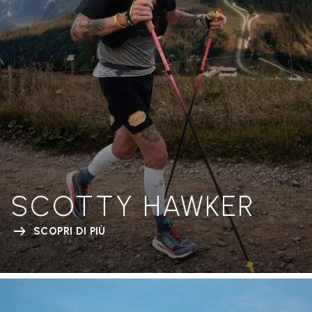
SCOTTY HAWKER
SCOPRI DI PIÙ