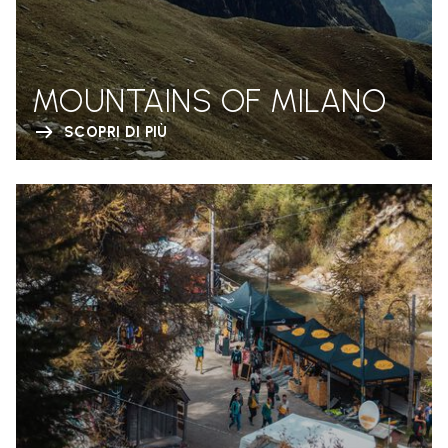
MOUNTAINS OF MILANO
SCOPRI DI PIÙ