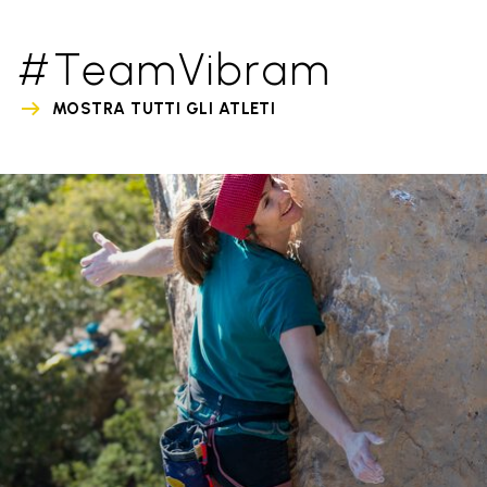
#TeamVibram
MOSTRA TUTTI GLI ATLETI