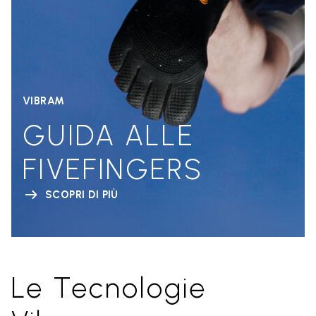
VIBRAM
GUIDA ALLE
FIVEFINGERS
SCOPRI DI PIÙ
Le Tecnologie