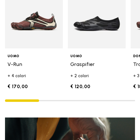
UOMO
UOMO
DO
V-Run
Graspifier
Tr
+ 4 colori
+ 2 colori
+ 3
€ 170,00
€ 120,00
€ 