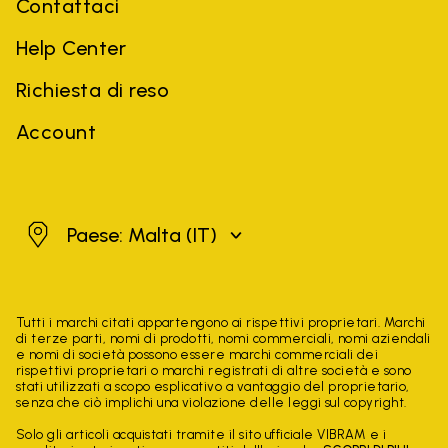
Contattaci
Help Center
Richiesta di reso
Account
Malta
Paese: Malta
(IT)
Tutti i marchi citati appartengono ai rispettivi proprietari. Marchi
di terze parti, nomi di prodotti, nomi commerciali, nomi aziendali
e nomi di società possono essere marchi commerciali dei
rispettivi proprietari o marchi registrati di altre società e sono
stati utilizzati a scopo esplicativo a vantaggio del proprietario,
senza che ciò implichi una violazione delle leggi sul copyright.
Solo gli articoli acquistati tramite il sito ufficiale VIBRAM e i