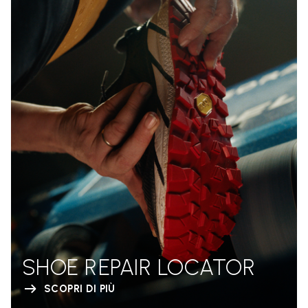
SHOE REPAIR LOCATOR
SCOPRI DI PIÙ