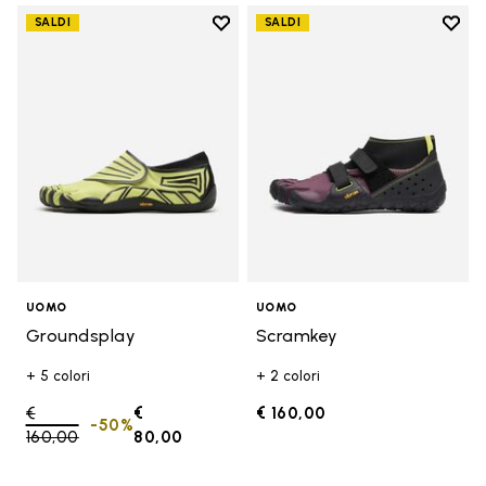
Add to wishlist
Add t
SALDI
SALDI
Add to wishlist Groundsplay
Add t
UOMO
UOMO
Groundsplay
Scramkey
+ 5 colori
+ 2 colori
Price reduced from
€
€
€ 160,00
-50%
160,00
to
80,00