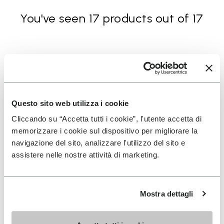
You've seen 17 products out of 17
ISCRIVITI PER NON PERDERE LE NOSTRE ULTIME
NOVITÀ
Questo sito web utilizza i cookie
Cliccando su “Accetta tutti i cookie”, l'utente accetta di
Ho letto l'
Informativa Privacy
di Vibram e
memorizzare i cookie sul dispositivo per migliorare la
acconsento al trattamento dei miei dati personali
navigazione del sito, analizzare l'utilizzo del sito e
per ricevere comunicazioni personalizzate
assistere nelle nostre attività di marketing.
Per sapere come trattiamo i tuoi dati, visita la nostra
Mostra dettagli
Informativa sulla privacy. È possibile annullare l'iscrizione in
qualsiasi momento.