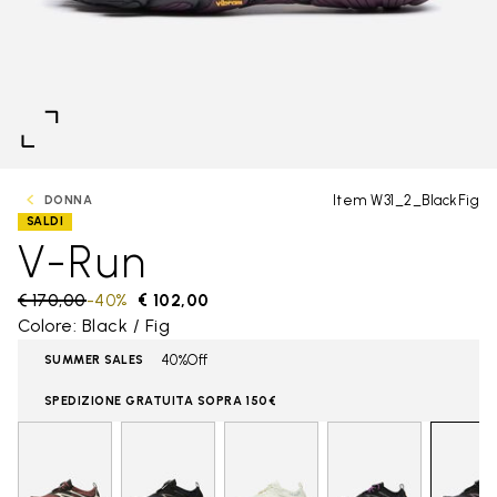
Item W31_2_BlackFig
DONNA
SALDI
V-Run
Price reduced from
€ 170,00
to
-40%
€ 102,00
Colore: Black / Fig
40%Off
SUMMER SALES
SPEDIZIONE GRATUITA SOPRA 150€