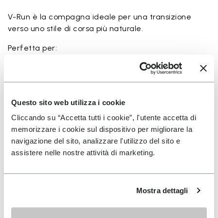
V-Run è la compagna ideale per una transizione
verso uno stile di corsa più naturale.
Perfetta per:
• transizione da scarpe tradizionali a minimaliste
• corse brevi e medie con maggiore percezione del
terreno
• esplorazione della corsa naturale tramite ground
Questo sito web utilizza i cookie
feel
• movimento naturale e allenamento barefoot
Cliccando su “Accetta tutti i cookie”, l'utente accetta di
• comfort quotidiano leggero e traspirante
memorizzare i cookie sul dispositivo per migliorare la
navigazione del sito, analizzare l'utilizzo del sito e
assistere nelle nostre attività di marketing.
Dettagli
Mostra dettagli