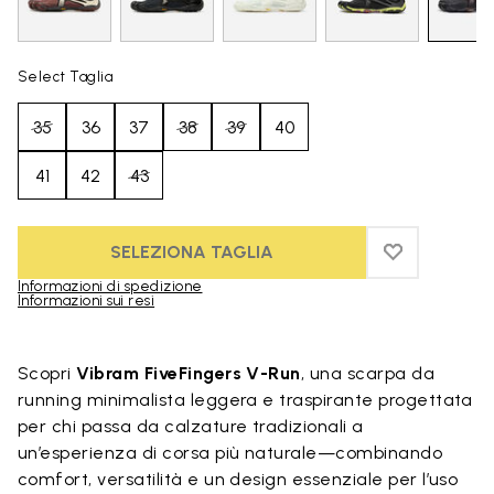
Select Taglia
35
36
37
38
39
40
41
42
43
SELEZIONA TAGLIA
ADD TO WIS
ADD TO WI
Informazioni di spedizione
Informazioni sui resi
Skip to product images gallery
Scopri
Vibram FiveFingers V-Run
, una scarpa da
running minimalista leggera e traspirante progettata
per chi passa da calzature tradizionali a
un’esperienza di corsa più naturale—combinando
comfort, versatilità e un design essenziale per l’uso