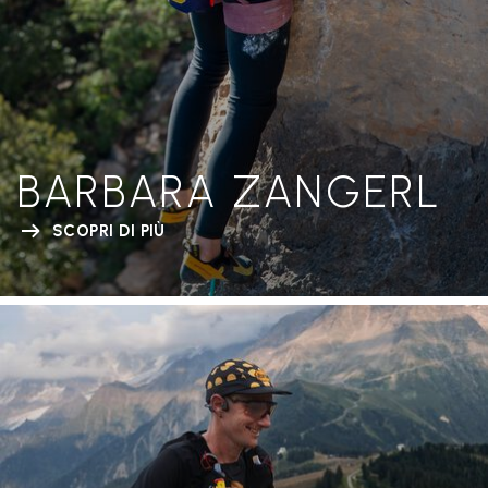
BARBARA ZANGERL
SCOPRI DI PIÙ