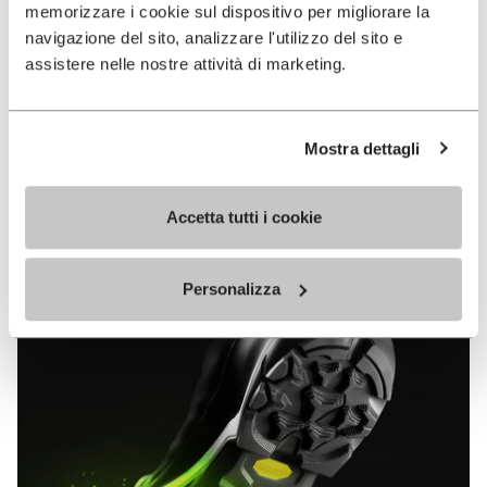
memorizzare i cookie sul dispositivo per migliorare la
VIBRAM
navigazione del sito, analizzare l'utilizzo del sito e
assistere nelle nostre attività di marketing.
MEGAGRIP
SCOPRI DI PIÙ
Mostra dettagli
Vibram Megagrip è all’altezza di ogni sfida e di ogni
Accetta tutti i cookie
tipo di terreno. Dà sicurezza e controllo, mantenendo
un equilibrio ottimale tra stabilità e flessibilità per
Personalizza
l’adattamento al terreno.