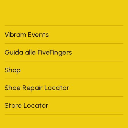
Vibram Events
Guida alle FiveFingers
Shop
Shoe Repair Locator
Store Locator