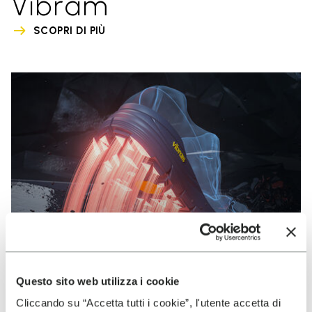
Vibram
SCOPRI DI PIÙ
Questo sito web utilizza i cookie
Cliccando su “Accetta tutti i cookie”, l'utente accetta di