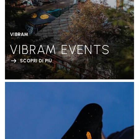
VIBRAM
VIBRAM EVENTS
SCOPRI DI PIÙ