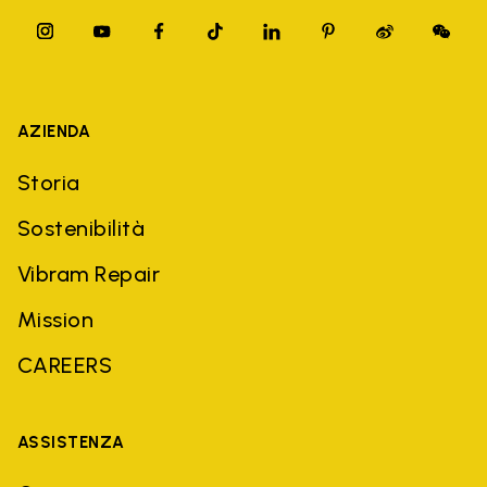
AZIENDA
Storia
Sostenibilità
Vibram Repair
Mission
CAREERS
ASSISTENZA