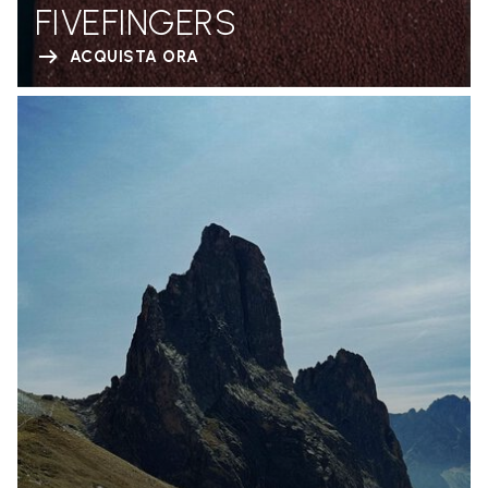
FIVEFINGERS
ACQUISTA ORA