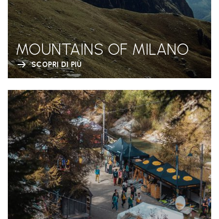
MOUNTAINS OF MILANO
SCOPRI DI PIÙ