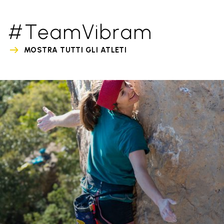
#TeamVibram
MOSTRA TUTTI GLI ATLETI