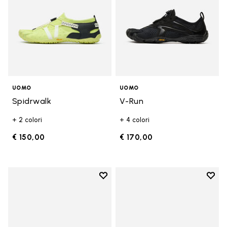
UOMO
UOMO
Spidrwalk
V-Run
+ 2 colori
+ 4 colori
€ 150,00
€ 170,00
Add to wishlist
Add t
Add to wishlist Breezandal
Add t