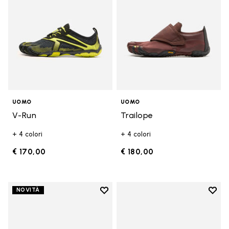
UOMO
UOMO
V-Run
Trailope
+ 4 colori
+ 4 colori
€ 170,00
€ 180,00
Add to wishlist
Add t
NOVITÀ
Add to wishlist V-Run
Add t