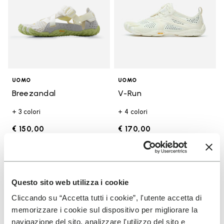
UOMO
UOMO
Breezandal
V-Run
+ 3 colori
+ 4 colori
€ 150,00
€ 170,00
Add to wishlist
Add t
Add to wishlist KSO EVO
Add t
Questo sito web utilizza i cookie
Cliccando su “Accetta tutti i cookie”, l'utente accetta di
memorizzare i cookie sul dispositivo per migliorare la
navigazione del sito, analizzare l'utilizzo del sito e