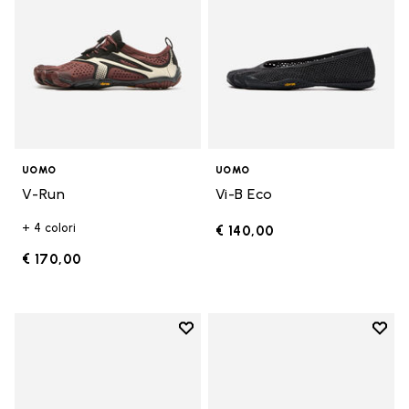
UOMO
UOMO
V-Run
Vi-B Eco
+ 4 colori
€ 140,00
€ 170,00
Add to wishlist
Add t
Add to wishlist Spidrwalk
Add t