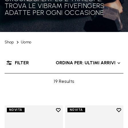
TROVA LE VIBRAM FIVEFINGERS
ADATTE PER OGNI OCCASIONE
Shop
Uomo
FILTER
ORDINA PER: ULTIMI ARRIVI
19 Results
Add to wishlist
Add t
NOVITÀ
NOVITÀ
Add to wishlist V-Run
Add t