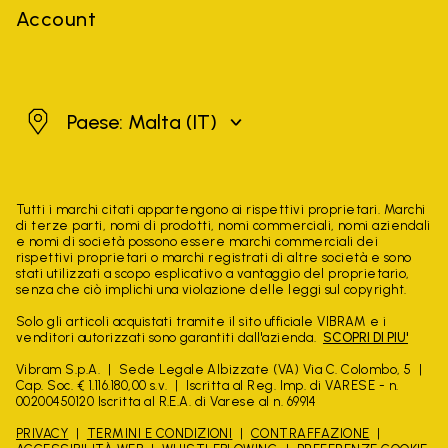
Account
Malta
Paese: Malta
(IT)
Tutti i marchi citati appartengono ai rispettivi proprietari. Marchi
di terze parti, nomi di prodotti, nomi commerciali, nomi aziendali
e nomi di società possono essere marchi commerciali dei
rispettivi proprietari o marchi registrati di altre società e sono
stati utilizzati a scopo esplicativo a vantaggio del proprietario,
senza che ciò implichi una violazione delle leggi sul copyright.
Solo gli articoli acquistati tramite il sito ufficiale VIBRAM e i
venditori autorizzati sono garantiti dall'azienda.
SCOPRI DI PIU'
Vibram S.p.A.
Sede Legale Albizzate (VA) Via C. Colombo, 5
Cap. Soc. € 1.116.180,00 s.v.
Iscritta al Reg. Imp. di VARESE - n.
00200450120 Iscritta al R.E.A. di Varese al n. 69914
PRIVACY
TERMINI E CONDIZIONI
CONTRAFFAZIONE