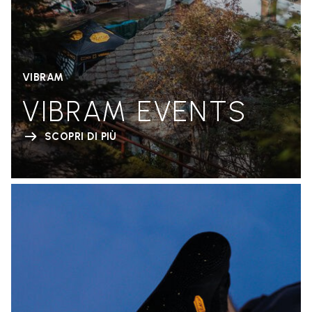
VIBRAM
VIBRAM EVENTS
SCOPRI DI PIÙ