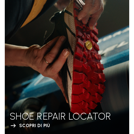
SHOE REPAIR LOCATOR
SCOPRI DI PIÙ