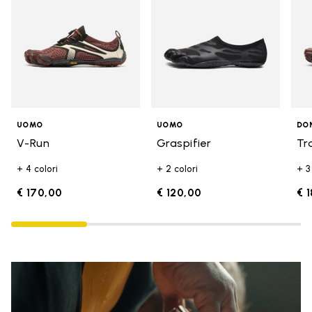
UOMO
UOMO
DO
V-Run
Graspifier
Tr
+ 4 colori
+ 2 colori
+ 3
€ 170,00
€ 120,00
€ 