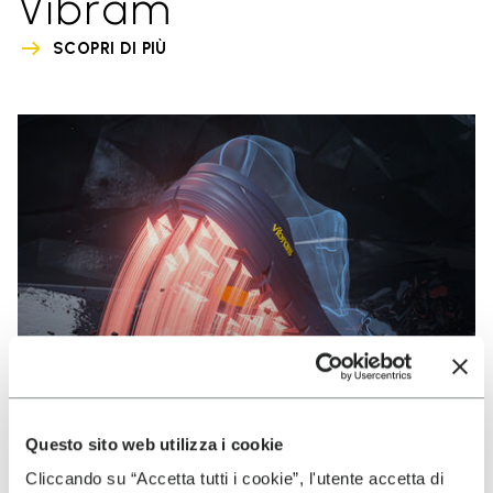
Vibram
SCOPRI DI PIÙ
Questo sito web utilizza i cookie
Cliccando su “Accetta tutti i cookie”, l'utente accetta di