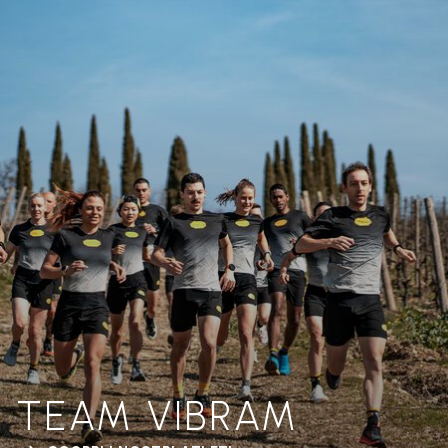
TEAM VIBRAM