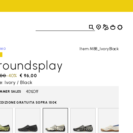
Item M88_IvoryBlack
OMO
roundsplay
 reduced from
,00
to
-40%
€ 96,00
e: Ivory / Black
40%Off
MMER SALES
EDIZIONE GRATUITA SOPRA 150€