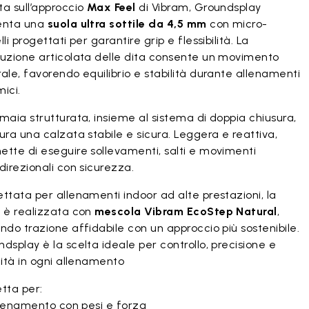
a sull’approccio
Max Feel
di Vibram, Groundsplay
enta una
suola ultra sottile da 4,5 mm
con micro-
lli progettati per garantire grip e flessibilità. La
ruzione articolata delle dita consente un movimento
ale, favorendo equilibrio e stabilità durante allenamenti
ici.
maia strutturata, insieme al sistema di doppia chiusura,
ura una calzata stabile e sicura. Leggera e reattiva,
tte di eseguire sollevamenti, salti e movimenti
direzionali con sicurezza.
ttata per allenamenti indoor ad alte prestazioni, la
a è realizzata con
mescola Vibram EcoStep Natural
,
ndo trazione affidabile con un approccio più sostenibile.
dsplay è la scelta ideale per controllo, precisione e
lità in ogni allenamento
tta per:
lenamento con pesi e forza