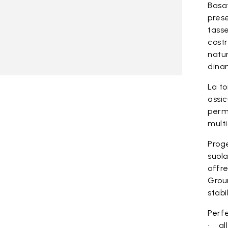
Basat
pres
tasse
cost
natur
dinam
La to
assic
perme
multi
Proge
suol
offre
Groun
stabi
Perfe
• al