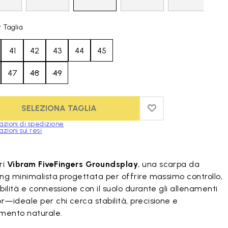
 Taglia
41
42
43
44
45
47
48
49
SELEZIONA TAGLIA
ADD TO WISHLIST
ADD TO WISHLIST
azioni di spedizione
zioni sui resi
duct images gallery
ri
Vibram FiveFingers Groundsplay
, una scarpa da
ing minimalista progettata per offrire massimo controllo,
ibilità e connessione con il suolo durante gli allenamenti
r—ideale per chi cerca stabilità, precisione e
mento naturale.