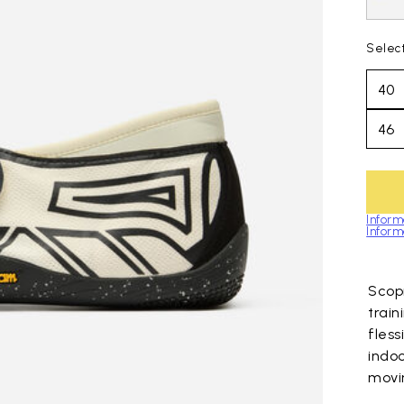
Select
40
46
Inform
Informa
Skip to pro
Scop
train
fless
indoo
movi