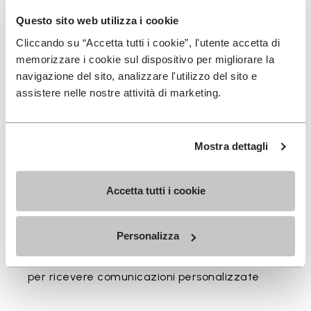
Questo sito web utilizza i cookie
Disponibile in tre altezze per adattarsi al tuo ritmo
quotidiano.
Cliccando su “Accetta tutti i cookie”, l'utente accetta di
memorizzare i cookie sul dispositivo per migliorare la
Altezze dal bordo superiore al tallone: 17 CM
navigazione del sito, analizzare l'utilizzo del sito e
assistere nelle nostre attività di marketing.
Mostra dettagli
ISCRIVITI PER NON PERDERE LE NOSTRE ULTIME
NOVITÀ
Accetta tutti i cookie
Personalizza
Ho letto l'
Informativa Privacy
di Vibram e
acconsento al trattamento dei miei dati personali
per ricevere comunicazioni personalizzate