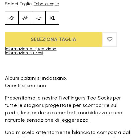
Select Taglia
Tabella taglie
S
M
L
XL
SELEZIONA TAGLIA
ADD TO WIS
ADD TO WI
Informazioni di spedizione
Informazioni sui resi
Skip to product images gallery
Alcuni calzini si indossano.
Questi si sentono.
Presentiamo le nostre FiveFingers Toe Socks per
tutte le stagioni, progettate per scomparire sul
piede, lasciando solo comfort, morbidezza e una
naturale sensazione di leggerezza.
Una miscela attentamente bilanciata composta dal