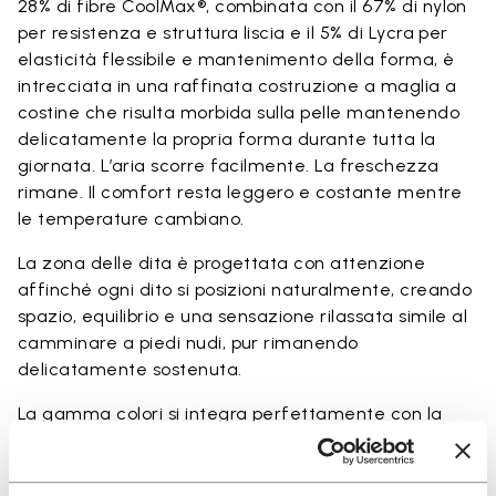
28% di fibre CoolMax®, combinata con il 67% di nylon
per resistenza e struttura liscia e il 5% di Lycra per
elasticità flessibile e mantenimento della forma, è
intrecciata in una raffinata costruzione a maglia a
costine che risulta morbida sulla pelle mantenendo
delicatamente la propria forma durante tutta la
giornata. L’aria scorre facilmente. La freschezza
rimane. Il comfort resta leggero e costante mentre
le temperature cambiano.
La zona delle dita è progettata con attenzione
affinché ogni dito si posizioni naturalmente, creando
spazio, equilibrio e una sensazione rilassata simile al
camminare a piedi nudi, pur rimanendo
delicatamente sostenuta.
La gamma colori si integra perfettamente con la
palette stagionale delle calzature Vibram
FiveFingers in Ivory, Black, Lime e Fig, rendendo ogni
abbinamento naturale e completo.