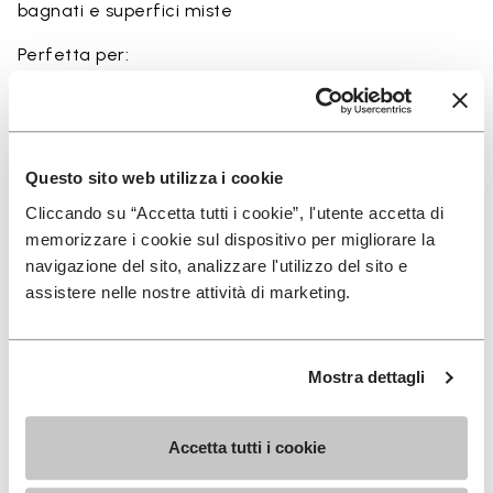
bagnati e superfici miste
Perfetta per:
• escursionismo su terreni bagnati
• utilizzo trail anfibio
• attività outdoor minimaliste vicino all’acqua
• uso in fiumi, canyon e aree costiere
Questo sito web utilizza i cookie
• terreni scivolosi e rocciosi
Cliccando su “Accetta tutti i cookie”, l'utente accetta di
memorizzare i cookie sul dispositivo per migliorare la
navigazione del sito, analizzare l'utilizzo del sito e
assistere nelle nostre attività di marketing.
Dettagli
Mostra dettagli
FAQs
Accetta tutti i cookie