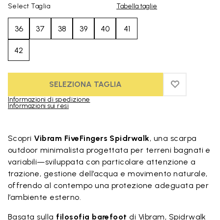
Select Taglia
Tabella taglie
36
37
38
39
40
41
42
SELEZIONA TAGLIA
ADD TO WIS
ADD TO WI
Informazioni di spedizione
Informazioni sui resi
Skip to product images gallery
Scopri
Vibram FiveFingers Spidrwalk
, una scarpa
outdoor minimalista progettata per terreni bagnati e
variabili—sviluppata con particolare attenzione a
trazione, gestione dell’acqua e movimento naturale,
offrendo al contempo una protezione adeguata per
l’ambiente esterno.
Basata sulla
filosofia barefoot
di Vibram, Spidrwalk