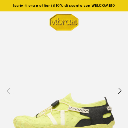
Iscriviti ora e ottieni il 10% di sconto con WELCOME10