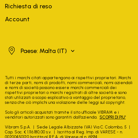
Richiesta di reso
Account
Malta
Paese: Malta
(IT)
Tutti i marchi citati appartengono ai rispettivi proprietari. Marchi
di terze parti, nomi di prodotti, nomi commerciali, nomi aziendali
e nomi di società possono essere marchi commerciali dei
rispettivi proprietari o marchi registrati di altre società e sono
stati utilizzati a scopo esplicativo a vantaggio del proprietario,
senza che ciò implichi una violazione delle leggi sul copyright.
Solo gli articoli acquistati tramite il sito ufficiale VIBRAM e i
venditori autorizzati sono garantiti dall'azienda.
SCOPRI DI PIU'
Vibram S.p.A.
Sede Legale Albizzate (VA) Via C. Colombo, 5
Cap. Soc. € 1.116.180,00 s.v.
Iscritta al Reg. Imp. di VARESE - n.
00200450120 Iscritta al R.E.A. di Varese al n. 69914