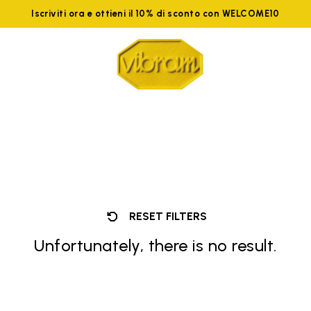
Iscriviti ora e ottieni il 10% di sconto con WELCOME10
RESET FILTERS
Unfortunately, there is no result.