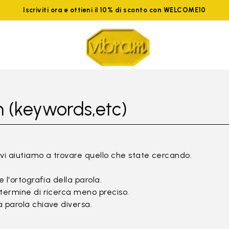
Iscriviti ora e ottieni il 10% di sconto con WELCOME10
 (keywords,etc)
vi aiutiamo a trovare quello che state cercando.
e l'ortografia della parola.
termine di ricerca meno preciso.
 parola chiave diversa.