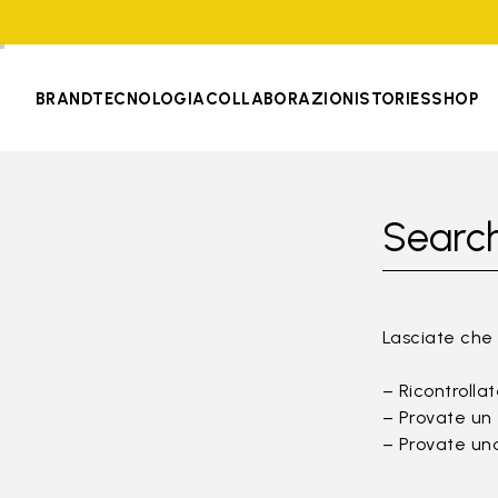
BRAND
TECNOLOGIA
COLLABORAZIONI
STORIES
SHOP
Search
Lasciate che 
– Ricontrollat
– Provate un 
– Provate una