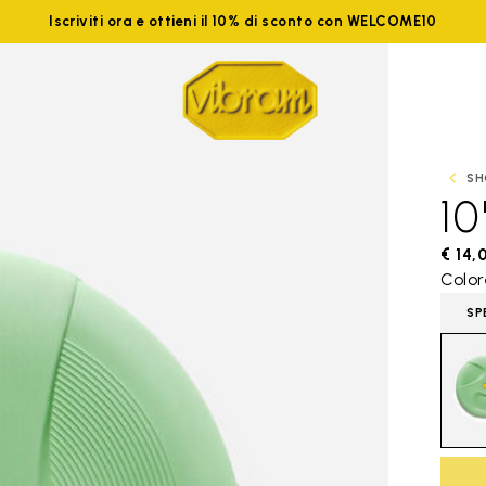
Iscriviti ora e ottieni il 10% di sconto con WELCOME10
SH
10
€ 14,
Color
SP