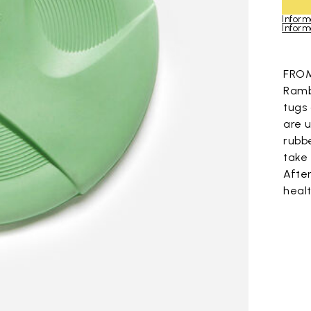
Inform
Informa
Skip to pro
FROM
Ramb
tugs
are 
rubbe
take
After
heal