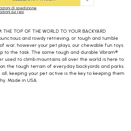
ADD TO WISHLIST 
azioni di spedizione
zioni sui resi
duct images gallery
 THE TOP OF THE WORLD TO YOUR BACKYARD
unctious and rowdy retrieving, or tough and tumble
 of war, however your pet plays, our chewable fun toys
up to the task. The same tough and durable Vibram®
r used to climb mountains all over the world is here to
 on the tough terrain of everyday backyards and parks.
 all, keeping your pet active is the key to keeping them
thy. Made in USA.