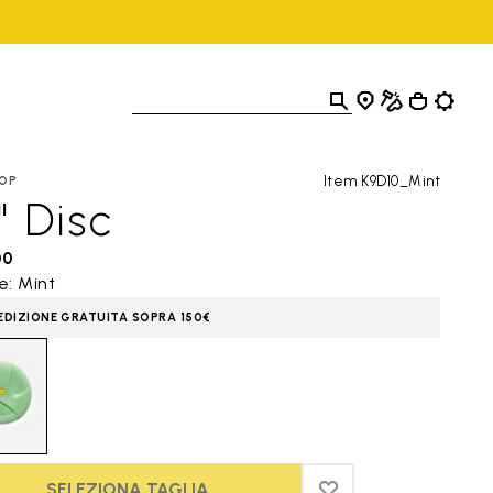
Item K9D10_Mint
OP
" Disc
00
e: Mint
EDIZIONE GRATUITA SOPRA 150€
SELEZIONA TAGLIA
ADD TO WISHLIST