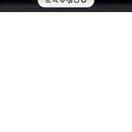
LA TECHNOLOGIE
VIBRAM CITYPLUS
Vibram Cityplus offre une adhérence sur les
surfaces planes et lisses telles que les trottoirs, les
marches et les rues. Ce composé, plus souple que le
mélange de caoutchouc standard pour l'extérieur,
peut être coloré pour répondre aux attentes des
amateurs de style les plus exigeants et ouvrir les
portes à la créativité des designers.
Performances :
Adhérence et durabilité