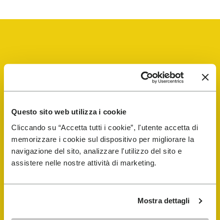
Vibram Events
FiveFingers Guide
Questo sito web utilizza i cookie
Cliccando su “Accetta tutti i cookie”, l'utente accetta di
memorizzare i cookie sul dispositivo per migliorare la
E-SHOP
navigazione del sito, analizzare l'utilizzo del sito e
assistere nelle nostre attività di marketing.
Trouver un cordonnier
Store Locator
Mostra dettagli