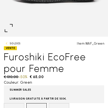
Item WAF_Green
SOLDES
VENTE
Furoshiki EcoFree
pour Femme
Price reduced from
€ 130,00
to
-50%
€ 65,00
Couleur: Green
SUMMER SALES
LIVRAISON GRATUITE À PARTIR DE 150€.