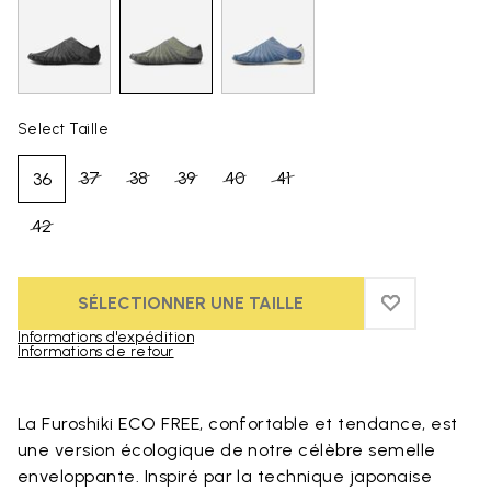
Select Taille
37
38
39
40
41
36
42
SÉLECTIONNER UNE TAILLE
ADD TO WIS
ADD TO WI
Informations d'expédition
Informations de retour
Skip to product images gallery
La Furoshiki ECO FREE, confortable et tendance, est
une version écologique de notre célèbre semelle
enveloppante. Inspiré par la technique japonaise