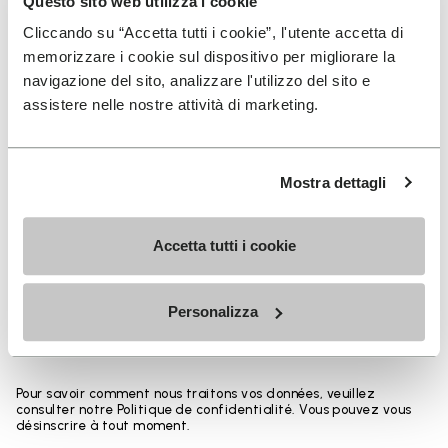
Questo sito web utilizza i cookie
Détails
Cliccando su “Accetta tutti i cookie”, l'utente accetta di
memorizzare i cookie sul dispositivo per migliorare la
navigazione del sito, analizzare l'utilizzo del sito e
assistere nelle nostre attività di marketing.
INSCRIVEZ-VOUS POUR NE PAS MANQUER NOS
DERNIÈRES NOUVEAUTÉS
Mostra dettagli
Accetta tutti i cookie
Jai pris connaissance de la
Politique de
Confidentialité
de Vibram et jaccepte le
traitement de mes données personnelles afin de
Personalizza
recevoir des communications personnalisées
Pour savoir comment nous traitons vos données, veuillez
consulter notre Politique de confidentialité. Vous pouvez vous
désinscrire à tout moment.