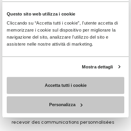
Disponible en trois hauteurs pour accompagner votre
Questo sito web utilizza i cookie
rythme quotidien.
Cliccando su “Accetta tutti i cookie”, l'utente accetta di
Hauteurs du bord supérieur au talon: 25 CM
memorizzare i cookie sul dispositivo per migliorare la
navigazione del sito, analizzare l'utilizzo del sito e
assistere nelle nostre attività di marketing.
INSCRIVEZ-VOUS POUR NE PAS MANQUER NOS
Mostra dettagli
DERNIÈRES NOUVEAUTÉS
Accetta tutti i cookie
Jai pris connaissance de la
Politique de
Personalizza
Confidentialité
de Vibram et jaccepte le
traitement de mes données personnelles afin de
recevoir des communications personnalisées