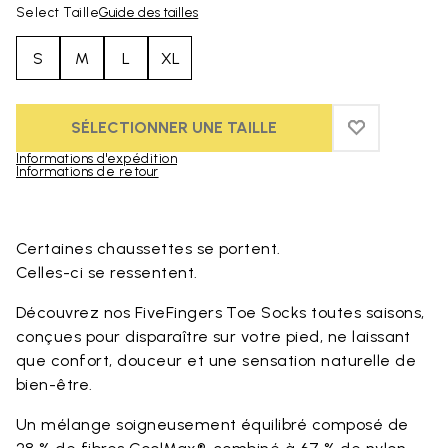
Select Taille
Guide des tailles
S
M
L
XL
SÉLECTIONNER UNE TAILLE
ADD TO WIS
ADD TO WI
Informations d'expédition
Informations de retour
Skip to product images gallery
Certaines chaussettes se portent.
Celles-ci se ressentent.
Découvrez nos FiveFingers Toe Socks toutes saisons,
conçues pour disparaître sur votre pied, ne laissant
que confort, douceur et une sensation naturelle de
bien-être.
Un mélange soigneusement équilibré composé de