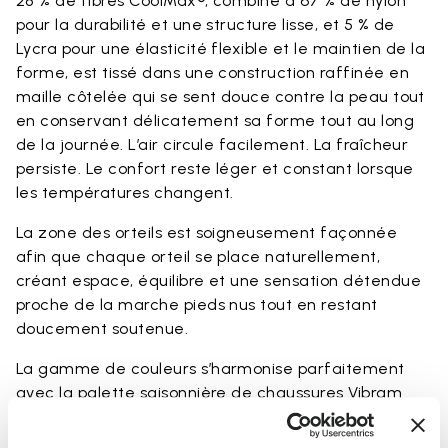
28 % de fibres CoolMax®, combiné à 67 % de nylon
pour la durabilité et une structure lisse, et 5 % de
Lycra pour une élasticité flexible et le maintien de la
forme, est tissé dans une construction raffinée en
maille côtelée qui se sent douce contre la peau tout
en conservant délicatement sa forme tout au long
de la journée. L’air circule facilement. La fraîcheur
persiste. Le confort reste léger et constant lorsque
les températures changent.
La zone des orteils est soigneusement façonnée
afin que chaque orteil se place naturellement,
créant espace, équilibre et une sensation détendue
proche de la marche pieds nus tout en restant
doucement soutenue.
La gamme de couleurs s’harmonise parfaitement
avec la palette saisonnière de chaussures Vibram
FiveFingers en Ivory, Black, Lime et Fig, rendant
chaque association naturelle et complète.