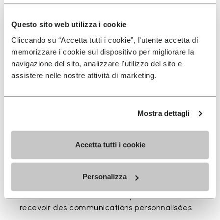
Disponible en trois hauteurs pour accompagner votre
Questo sito web utilizza i cookie
rythme quotidien.
Cliccando su “Accetta tutti i cookie”, l'utente accetta di
Hauteurs du bord supérieur au talon: 17 CM
memorizzare i cookie sul dispositivo per migliorare la
navigazione del sito, analizzare l'utilizzo del sito e
assistere nelle nostre attività di marketing.
Mostra dettagli
INSCRIVEZ-VOUS POUR NE PAS MANQUER NOS
DERNIÈRES NOUVEAUTÉS
Accetta tutti i cookie
Jai pris connaissance de la
Politique de
Personalizza
Confidentialité
de Vibram et jaccepte le
traitement de mes données personnelles afin de
recevoir des communications personnalisées