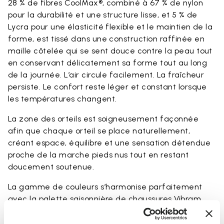
28 % de fibres CoolMax®, combiné à 67 % de nylon
pour la durabilité et une structure lisse, et 5 % de
Lycra pour une élasticité flexible et le maintien de la
forme, est tissé dans une construction raffinée en
maille côtelée qui se sent douce contre la peau tout
en conservant délicatement sa forme tout au long
de la journée. L’air circule facilement. La fraîcheur
persiste. Le confort reste léger et constant lorsque
les températures changent.
La zone des orteils est soigneusement façonnée
afin que chaque orteil se place naturellement,
créant espace, équilibre et une sensation détendue
proche de la marche pieds nus tout en restant
doucement soutenue.
La gamme de couleurs s’harmonise parfaitement
avec la palette saisonnière de chaussures Vibram
FiveFingers en Ivory, Black, Lime et Fig, rendant
chaque association naturelle et complète.