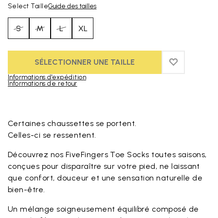
Select Taille
Guide des tailles
S
M
L
XL
SÉLECTIONNER UNE TAILLE
ADD TO WIS
ADD TO WI
Informations d'expédition
Informations de retour
Skip to product images gallery
Certaines chaussettes se portent.
Celles-ci se ressentent.
Découvrez nos FiveFingers Toe Socks toutes saisons,
conçues pour disparaître sur votre pied, ne laissant
que confort, douceur et une sensation naturelle de
bien-être.
Un mélange soigneusement équilibré composé de