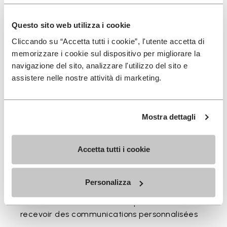
Disponible en trois hauteurs pour accompagner votre
Questo sito web utilizza i cookie
rythme quotidien.
Cliccando su “Accetta tutti i cookie”, l'utente accetta di
Hauteurs du bord supérieur au talon: 17 CM
memorizzare i cookie sul dispositivo per migliorare la
navigazione del sito, analizzare l'utilizzo del sito e
assistere nelle nostre attività di marketing.
Mostra dettagli
INSCRIVEZ-VOUS POUR NE PAS MANQUER NOS
DERNIÈRES NOUVEAUTÉS
Accetta tutti i cookie
Jai pris connaissance de la
Politique de
Personalizza
Confidentialité
de Vibram et jaccepte le
traitement de mes données personnelles afin de
recevoir des communications personnalisées