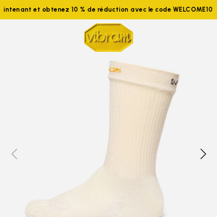
aintenant et obtenez 10 % de réduction avec le code WELCOME10