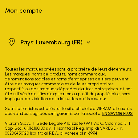
Mon compte
Luxembourg
Pays: Luxembourg
(FR)
Toutes les marques citées sont la propriété de leurs détenteurs.
Les marques, noms de produits, noms commerciaux,
dénominations sociales et noms d'entreprises de tiers peuvent
être des marques commerciales de leurs propriétaires
respectifs ou des marques déposées d'autres entreprises, et ont
été utilisés à des fins d'explication au profit du propriétaire, sans
impliquer de violation de la loi sur les droits d'auteur.
Seuls les articles achetés sur le site officiel de VIBRAM et auprès
des vendeurs agréés sont garantis par la société.
EN SAVOIR PLUS
Vibram S.p.A.
Sede Legale Albizzate (VA) Via C. Colombo, 5
Cap. Soc. € 1.116.180,00 s.v.
Iscritta al Reg. Imp. di VARESE - n.
00200450120 Iscritta al R.E.A. di Varese al n. 69914