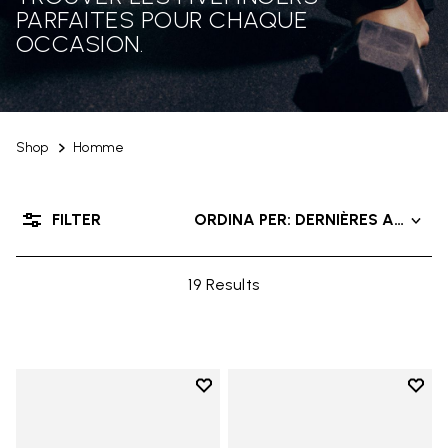
PARFAITES POUR CHAQUE
OCCASION.
Shop
Homme
FILTER
ORDINA PER: DERNIÈRES ARRIVÉ
19 Results
Add to wishlist
Add t
Add to wishlist Trailope
Add t