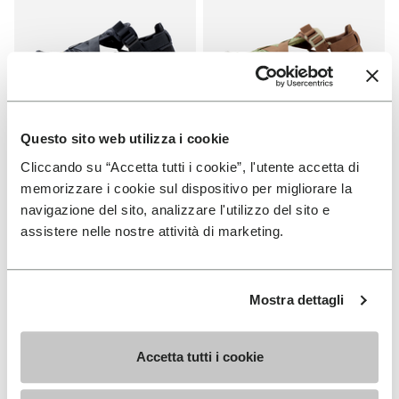
Questo sito web utilizza i cookie
HOMME
HOMME
Cliccando su “Accetta tutti i cookie”, l'utente accetta di
Breezandal
Breezandal
memorizzare i cookie sul dispositivo per migliorare la
navigazione del sito, analizzare l'utilizzo del sito e
+ 3 couleurs
+ 3 couleurs
assistere nelle nostre attività di marketing.
€ 150,00
€ 150,00
Mostra dettagli
You've seen 19 products out of 19
Accetta tutti i cookie
INSCRIVEZ-VOUS POUR NE PAS MANQUER NOS