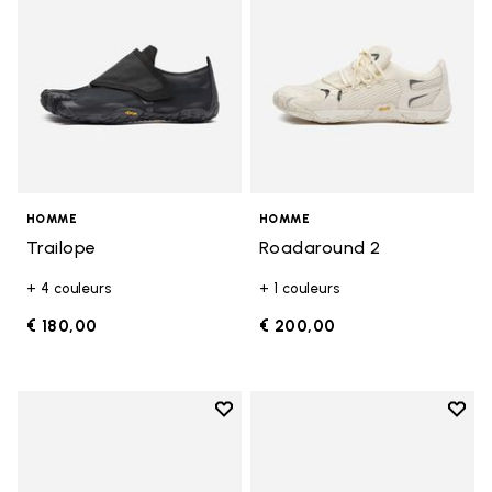
HOMME
HOMME
Trailope
Roadaround 2
+ 4 couleurs
+ 1 couleurs
€ 180,00
€ 200,00
Add to wishlist
Add t
Add to wishlist Graspifier
Add t