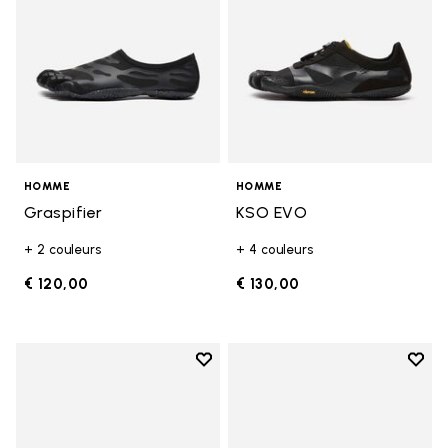
HOMME
HOMME
Graspifier
KSO EVO
+ 2 couleurs
+ 4 couleurs
€ 120,00
€ 130,00
Add to wishlist
Add t
Add to wishlist Breezandal
Add t