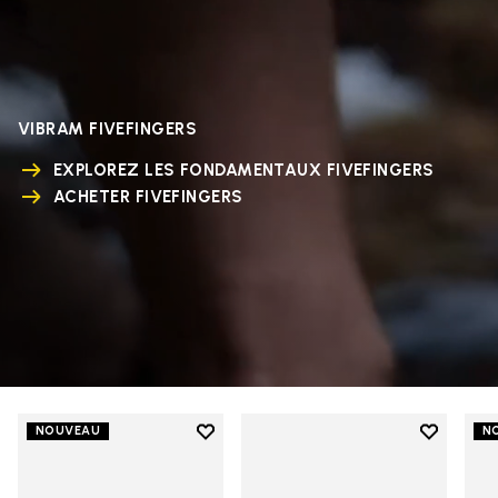
VIBRAM FIVEFINGERS
EXPLOREZ LES FONDAMENTAUX FIVEFINGERS
ACHETER FIVEFINGERS
Add to wishlist
Add to wi
NOUVEAU
N
Add to wishlist V-Run
Add to wi