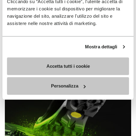
VIBRAM
Cliccando su “Accetta tutti i cookie”, l'utente accetta di
memorizzare i cookie sul dispositivo per migliorare la
MEGAGRIP
navigazione del sito, analizzare l'utilizzo del sito e
assistere nelle nostre attività di marketing.
EN SAVOIR PLUS
Mostra dettagli
Vibram Megagrip est un composé de gomme hautes
performances qui offre des propriétés d’adhérence
sans équivalent sur terrains mouillés comme secs.
Accetta tutti i cookie
Personalizza