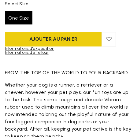
Select Size
One Size
AJOUTER AU PANIER
ADD TO WIS
ADD TO WI
Informations d'expédition
Informations de retour
Skip to product images gallery
FROM THE TOP OF THE WORLD TO YOUR BACKYARD.
Whether your dog is a runner, a retriever or a
chewer, however your pet plays, our fun toys are up
to the task. The same tough and durable Vibram
rubber used to climb mountains all over the world is
now intended to bring out the playful nature of your
four legged companion in dog parks or your
backyard. After all, keeping your pet active is the key
to keeping them healthy.