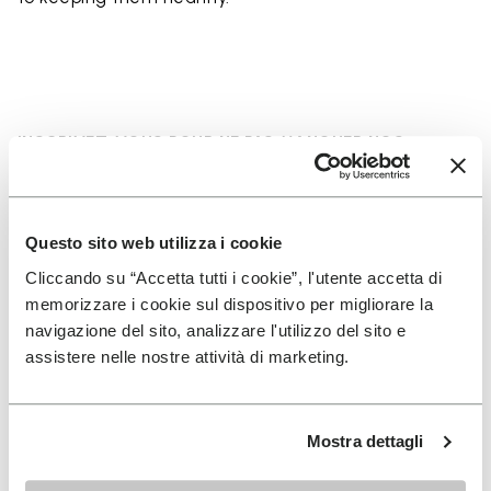
INSCRIVEZ-VOUS POUR NE PAS MANQUER NOS
DERNIÈRES NOUVEAUTÉS
Questo sito web utilizza i cookie
Jai pris connaissance de la
Politique de
Cliccando su “Accetta tutti i cookie”, l'utente accetta di
Confidentialité
de Vibram et jaccepte le
memorizzare i cookie sul dispositivo per migliorare la
traitement de mes données personnelles afin de
navigazione del sito, analizzare l'utilizzo del sito e
recevoir des communications personnalisées
assistere nelle nostre attività di marketing.
Pour savoir comment nous traitons vos données, veuillez
Mostra dettagli
consulter notre Politique de confidentialité. Vous pouvez vous
désinscrire à tout moment.